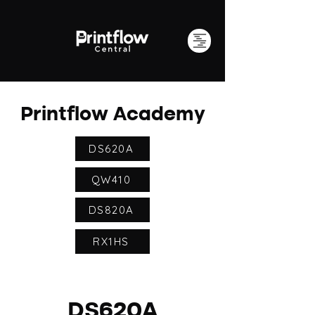
Printflow Academy
DS620A
QW410
DS820A
RX1HS
DS620A