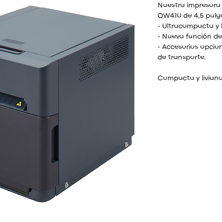
Nuestra impresora 
QW410 de 4,5 pulga
- Ultracompacta y l
- Nueva función de
- Accesorios opcion
de transporte.
Compacta y liviana
La nueva impresora
impresoras más com
mercado global en 
menos de 13 libra
de ancho x 7,75” de
QW410 es perfecta
móvil. La nueva im
impresora más pequ
Impresiones más p
La QW410 está eq
innovador que redu
mismo tiempo que