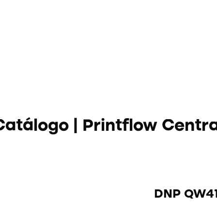
Inicio
Productos
Printflow Academy
De
Catálogo | Printflow Centra
DNP QW4