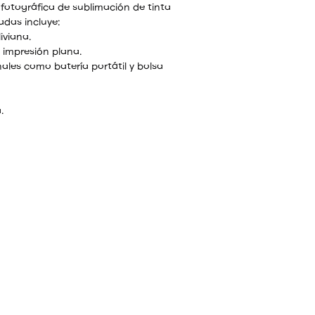
fotográfica de sublimación de tinta
das incluye:
iviana.
 impresión plana.
ales como batería portátil y bolsa
.
 fotográfica se encuentra entre las
pactas y livianas disponibles en el
la actualidad. Con un peso de
s y un tamaño compacto de solo 8”
 alto x 9,5” de profundidad, la
 para operaciones de fotomatón
presora fotográfica es nuestra
eña y liviana hasta la fecha.
lanas
uipada con un mecanismo
ce la curvatura de la impresión, al
 mantiene un tamaño más pequeño